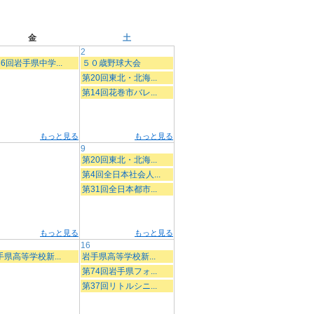
金
土
2
6回岩手県中学...
５０歳野球大会
第20回東北・北海...
第14回花巻市バレ...
もっと見る
もっと見る
9
第20回東北・北海...
第4回全日本社会人...
第31回全日本都市...
もっと見る
もっと見る
16
手県高等学校新...
岩手県高等学校新...
第74回岩手県フォ...
第37回リトルシニ...