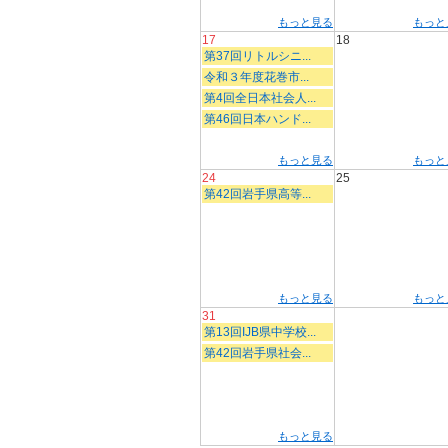
もっと見る
もっと
17
18
第37回リトルシニ...
令和３年度花巻市...
第4回全日本社会人...
第46回日本ハンド...
もっと見る
もっと
24
25
第42回岩手県高等...
もっと見る
もっと
31
第13回IJB県中学校...
第42回岩手県社会...
もっと見る