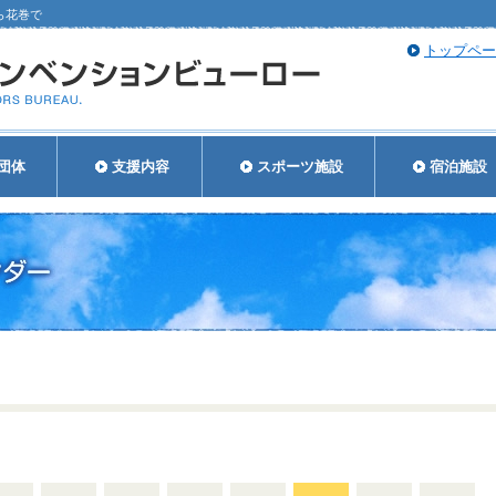
ら花巻で
トップペー
団体
支援内容
スポーツ施設
宿泊施設