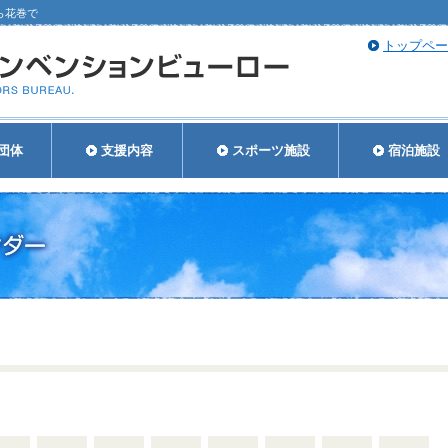
ら花巻で
トップペー
団体
支援内容
スポーツ施設
宿泊施設