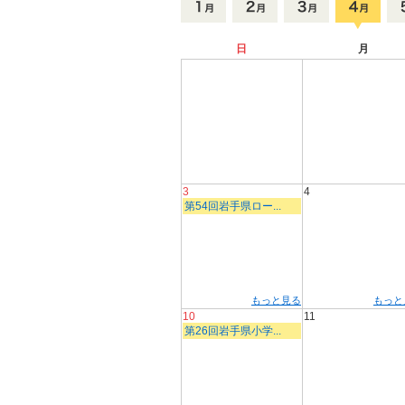
日
月
3
4
第54回岩手県ロー...
もっと見る
もっと
10
11
第26回岩手県小学...