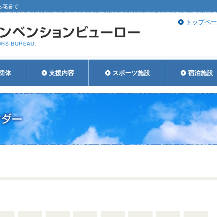
ら花巻で
トップペー
団体
支援内容
スポーツ施設
宿泊施設