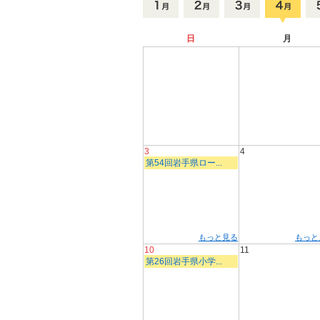
日
月
3
4
第54回岩手県ロー...
もっと見る
もっと
10
11
第26回岩手県小学...