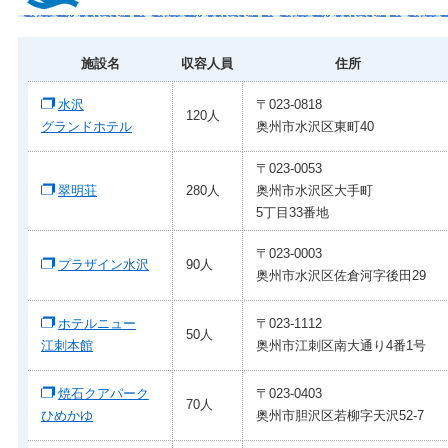
施設名
収容人員
住所
水沢
〒023-0818
120人
グランドホテル
奥州市水沢区東町40
〒023-0053
翠明荘
280人
奥州市水沢区大手町
5丁目33番地
〒023-0003
プラザイン水沢
90人
奥州市水沢区佐倉河字後田29
ホテルニュー
〒023-1112
50人
江刺本館
奥州市江刺区南大通り4番1号
焼石クアパーク
〒023-0403
70人
ひめかゆ
奥州市胆沢区若柳字天沢52-7