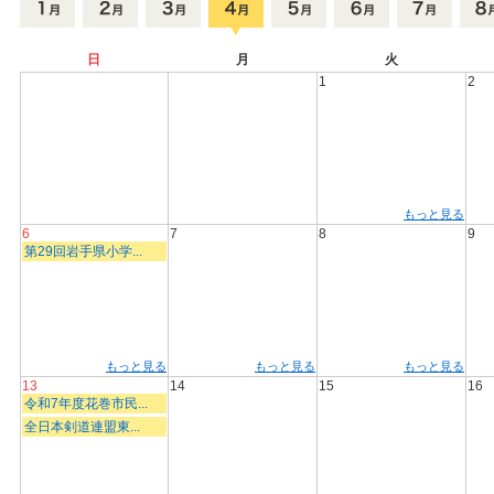
日
月
火
1
2
もっと見る
6
7
8
9
第29回岩手県小学...
もっと見る
もっと見る
もっと見る
13
14
15
16
令和7年度花巻市民...
全日本剣道連盟東...