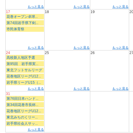
もっと見る
もっと見る
もっと見る
17
18
19
2
花巻オープン卓球...
第74回岩手県下剣...
市民体育祭
もっと見る
もっと見る
もっと見る
24
25
26
2
高校新人地区予選
第95回 岩手県実...
東北フットサルリーグ
花巻地区リーグU12...
岩手県リーグU15（...
もっと見る
もっと見る
もっと見る
31
第76回日本ハンド...
第34回花巻市長杯...
花巻地区リーグU12...
東北みちのくリー...
岩手県社会人サッ...
もっと見る