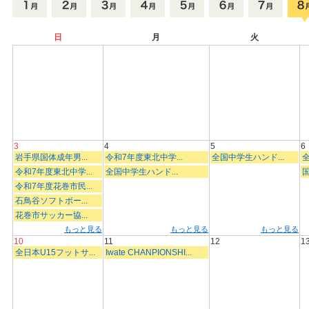
日
月
火
3
4
5
6
岩手県国体成年男...
令和7年度東北中学...
全国中学生ハンド...
全
令和7年度東北中学...
全国中学生ハンド...
国
令和7年度花巻市民...
石鳥谷ソフトボー...
花巻市サッカー協...
もっと見る
もっと見る
もっと見る
10
11
12
1
全日本U15フットサ...
Iwate CHANPIONSHI...