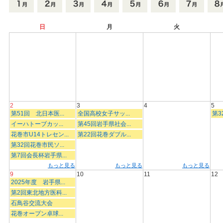
日
月
火
2
3
4
5
第51回 北日本医...
全国高校女子サッ...
第3
イーハトーブカッ...
第45回岩手県社会...
花巻市U14トレセン...
第22回花巻ダブル...
第32回花巻市民ソ...
第7回会長杯岩手県...
もっと見る
もっと見る
もっと見る
9
10
11
12
2025年度 岩手県...
第2回東北地方医科...
石鳥谷交流大会
花巻オープン卓球...