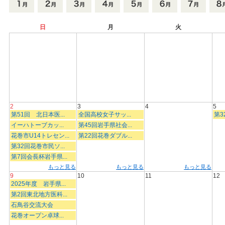
日
月
火
2
3
4
5
第51回 北日本医...
全国高校女子サッ...
第3
イーハトーブカッ...
第45回岩手県社会...
花巻市U14トレセン...
第22回花巻ダブル...
第32回花巻市民ソ...
第7回会長杯岩手県...
もっと見る
もっと見る
もっと見る
9
10
11
12
2025年度 岩手県...
第2回東北地方医科...
石鳥谷交流大会
花巻オープン卓球...