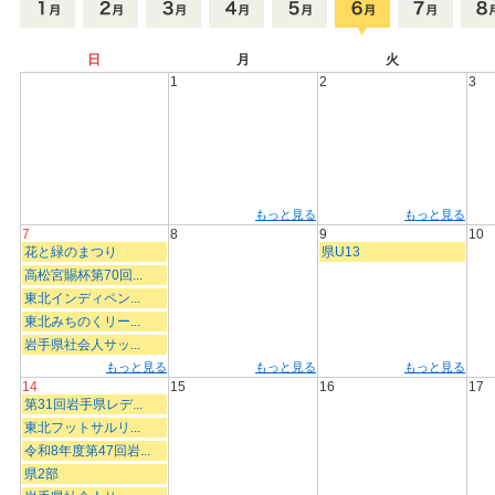
日
月
火
1
2
3
もっと見る
もっと見る
7
8
9
10
花と緑のまつり
県U13
高松宮賜杯第70回...
東北インディペン...
東北みちのくリー...
岩手県社会人サッ...
もっと見る
もっと見る
もっと見る
14
15
16
17
第31回岩手県レデ...
東北フットサルリ...
令和8年度第47回岩...
県2部