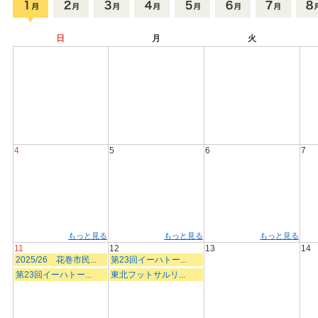
日
月
火
4
5
6
7
もっと見る
もっと見る
もっと見る
11
12
13
14
2025/26 花巻市民...
第23回イーハトー...
第23回イーハトー...
東北フットサルリ...