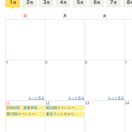
日
月
火
4
5
6
7
もっと見る
もっと見る
もっと見る
11
12
13
14
2025/26 花巻市民...
第23回イーハトー...
第23回イーハトー...
東北フットサルリ...