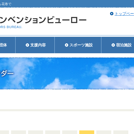
ら花巻で
トップペー
団体
支援内容
スポーツ施設
宿泊施設