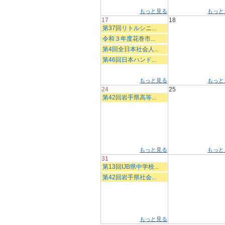
もっと見る
もっと
17
18
第37回リトルシニ...
令和３年度花巻市...
第4回全日本社会人...
第46回日本ハンド...
もっと見る
もっと
24
25
第42回岩手県高等...
もっと見る
もっと
31
第13回IJB県中学校...
第42回岩手県社会...
もっと見る