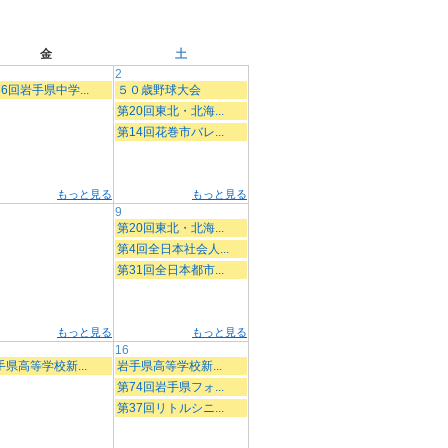
金
土
2
6回岩手県中学...
５０歳野球大会
第20回東北・北海...
第14回花巻市バレ...
もっと見る
もっと見る
9
第20回東北・北海...
第4回全日本社会人...
第31回全日本都市...
もっと見る
もっと見る
16
手県高等学校新...
岩手県高等学校新...
第74回岩手県フォ...
第37回リトルシニ...