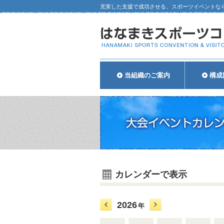
充実した支援で成功させる、スポーツイベントな
当組織のご案内
構成
カレンダーで表示
2026
年