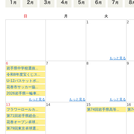
日
月
火
1
2
もっと見る
6
7
8
9
岩手県中学校選抜...
令和8年度宝くじス...
U-12バスケットボ...
花巻市サッカー協...
2026岩手県一輪車...
もっと見る
もっと見る
もっと見る
13
14
15
16
フラワーロールカ...
第74回岩手県高等...
第7
第71回岩手県総合...
花巻オープン卓球...
第79回東京卓球選...