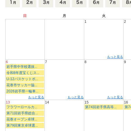
日
月
火
1
2
もっと見る
6
7
8
9
岩手県中学校選抜...
令和8年度宝くじス...
U-12バスケットボ...
花巻市サッカー協...
2026岩手県一輪車...
もっと見る
もっと見る
もっと見る
13
14
15
16
フラワーロールカ...
第74回岩手県高等...
第7
第71回岩手県総合...
花巻オープン卓球...
第79回東京卓球選...